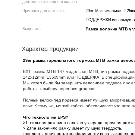
деятельности заднего колеса:
Пригонка для автошины:
29er. Максимальная 2.25i
ПОДДЕРЖКИ использует а
Выделить:
Рамка волокна MTB уг
Характер продукции
29er рамка тарельчатого тормоза MTB рамки велос
BXT- рамка MTB-147 модельная MTB, тип рамка подвес
142x12mm, 135x9mm или ПОДДЕРЖАТЬ спецификации задн
Мы хотел были бы завершить велосипед подвеса с ком
работы, к выбору перенося groupset.
Полный велосипед подвеса имеет лучшую амортизацию, 
опыт. К тому же, мягкий кабель обеспечивает что авто
Что технология EPS?
>
1. сильная раковина волокна углерода, прочная рамка
> 2.the закончило рамку имеет лучшую твердость,
твердость, прочность к коэффициенту веса, закрепленно