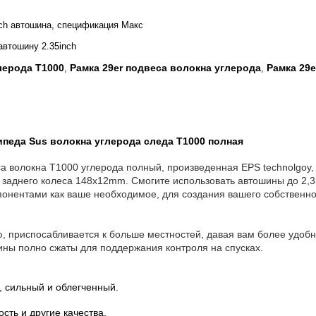
nch автошина, спецификация Макс
втошину 2.35inch
лерода T1000
Рамка 29er подвеса волокна углерода
Рамка 29e
,
,
ипеда Sus волокна углерода следа T1000 полная
а волокна T1000 углерода полный, произведенная EPS technolgo
его колеса 148x12mm. Смогите использовать автошины до 2,35 д
понентами как ваше необходимое, для создания вашего собственно
приспосабливается к больше местностей, давая вам более удобну
шины полно сжаты для поддержания контроля на спусках.
, сильный и облегченный.
сть и другие качества.