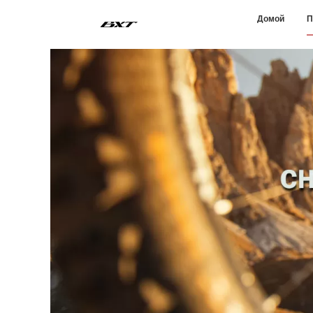
Домой
П