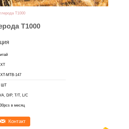
углерода T1000
ерода T1000
ция
итай
BXT
XT-MTB-147
 ШТ
/A, D/P, T/T, L/C
00pcs в месяц
Контакт