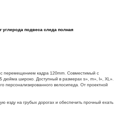
r углерода подвеса следа полная
y, с перемещением кадра 120mm. Совместимый с
юйма широко. Доступный в размерах s», m», l», XL».
го персонализированного велосипеда. От проектной
ю езду на грубых дорогах и обеспечить прочный ехать