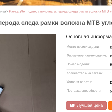
лная
>
Рамка 29er подвеса волокна углерода следа рамки волокна MTB 
глерода следа рамки волокна MTB угл
Основная информа
Место происхождения:
К
Фирменное наименование:
Номер модели:
B
Количество мин заказа:
1
Условия оплаты:
D
Поставка способности:
5
Лучшая цена