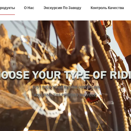
родукты
О Нас
Экскурсия По Заводу
Контроль Качества