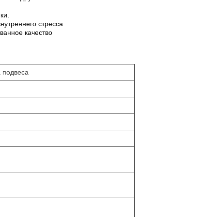
ки.
нутреннего стресса
ованное качество
а подвеса