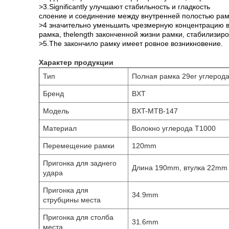
>3.Significantly улучшают стабильность и гладкость
слоение и соединение между внутренней полостью рам
>4 значительно уменьшить чрезмерную концентрацию в
рамка, thelength законченной жизни рамки, стабилизир
>5.The закончило рамку имеет ровное возникновение.
Характер продукции
Тип
Полная рамка 29er углерод
Бренд
BXT
Модель
BXT-MTB-147
Материал
Волокно углерода T1000
Перемещение рамки
120mm
Пригонка для заднего
Длина 190mm, втулка 22mm
удара
Пригонка для
34.9mm
струбцины места
Пригонка для столба
31.6mm
места