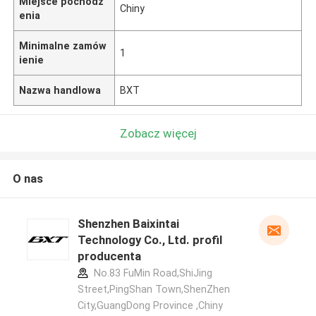
Miejsce pochodz
Chiny
enia
Minimalne zamów
1
ienie
Nazwa handlowa
BXT
Zobacz więcej
O nas
Shenzhen Baixintai
Technology Co., Ltd. profil
producenta
No.83 FuMin Road,ShiJing
Street,PingShan Town,ShenZhen
City,GuangDong Province ,Chiny