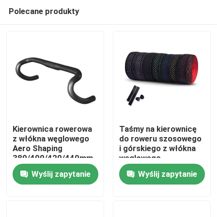
Polecane produkty
Kierownica rowerowa
Taśmy na kierownicę
z włókna węglowego
do roweru szosowego
Aero Shaping
i górskiego z włókna
Do domu
380/400/420/440mm
węglowego
Drop Bar
Wypaczone uchwyty
Wyślij zapytanie
Wyślij zapytanie
kierownicy
Produkty
O nas