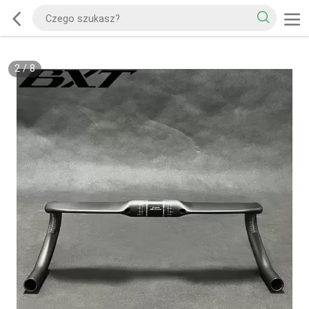
2
/
8