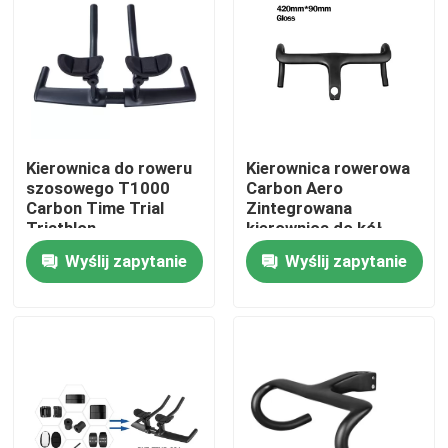
Wycieczka po fabryce
Kontrola jakości
Kierownica do roweru
Kierownica rowerowa
Skontaktuj się z nami
szosowego T1000
Carbon Aero
Carbon Time Trial
Zintegrowana
Triathlon
kierownica do kół
Poproś o wycenę
zintegrowana
rowerowych 700c
Wyślij zapytanie
Wyślij zapytanie
kierownica Mtb
Rower górski z włókna węglowego
Karbonowy rower szosowy
Karbonowa rama roweru górskiego