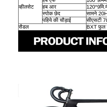
हब एफ
100*9मिम
व्हीलसेट
हब आर
120*9मि.म
स्पोक छेद
सामने 20H
पहिये की चौड़ाई
सीएसटी 7
सैडल
BXT फुल क