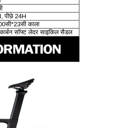
ी
ी
, पीछे 24H
00सी*23सी काला
ार्बन सॉफ्ट लेदर साइकिल सैडल