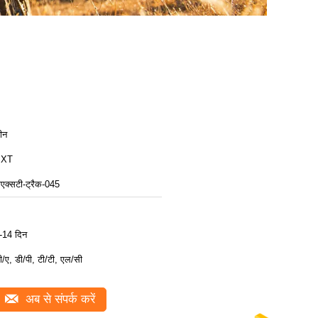
ीन
BXT
ीएक्सटी-ट्रैक-045
-14 दिन
ी/ए, डी/पी, टी/टी, एल/सी
अब से संपर्क करें