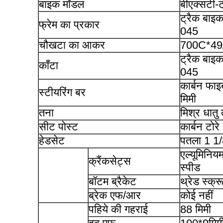
बाइक मॉडल
बीएक्सटी-
ट्रैक बाइक
फ्रेम का प्रकार
045
चौखटा का आकर
700C*49/
ट्रैक बाइक
काँटा
045
कार्बन फाइ
स्टीयरिंग बर
मिमी
तना
मिश्र धातु
सीट पोस्ट
कार्बन टोर
हेडसेट
पतला 1 1/
एल्यूमिनि
क्रैंकसेट्स
स्पीड
बॉटम ब्रैकेट
थ्रेड स्क्
ब्रेक एफ/आर
कोई नहीं
पहिये की गहराई
88 मिमी