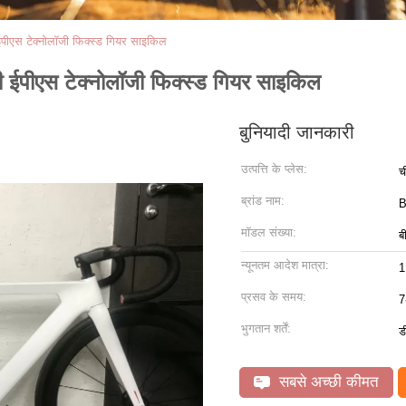
पीएस टेक्नोलॉजी फिक्स्ड गियर साइकिल
 ईपीएस टेक्नोलॉजी फिक्स्ड गियर साइकिल
बुनियादी जानकारी
उत्पत्ति के प्लेस:
च
ब्रांड नाम:
मॉडल संख्या:
ब
न्यूनतम आदेश मात्रा:
1
प्रसव के समय:
7
भुगतान शर्तें:
ड
सबसे अच्छी कीमत