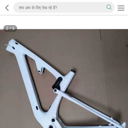
2
/
6