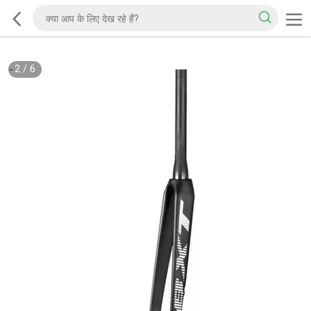
2
/
6