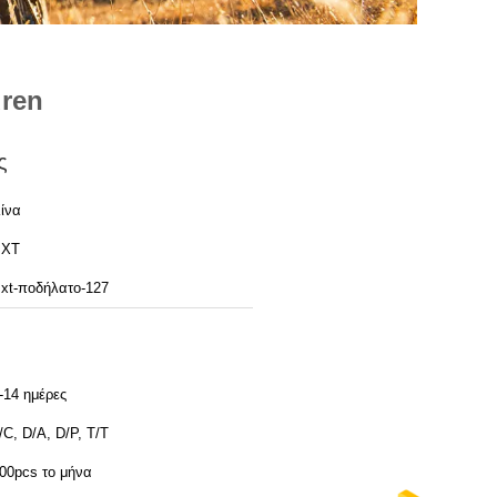
dren
ς
ίνα
BXT
xt-ποδήλατο-127
-14 ημέρες
/C, D/A, D/P, T/T
00pcs το μήνα