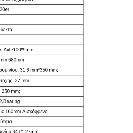
20er
δεκτά
er ,Axle100*9mm
,8mm 680mm
υμινίου, 31,6 mm*350 mm;
ντοχής, 37 mm
* 350 mm;
2,Bearing
ic 160mm Δισκόφρενο
ύτητα
μινίου 34T*127mm