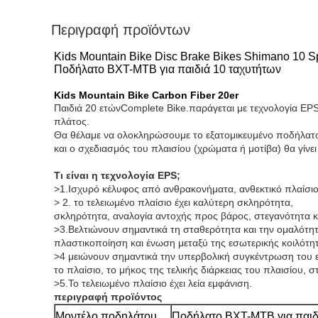
Περιγραφή προϊόντων
Kids Mountain Bike Disc Brake Bikes Shimano 10 Spe
Ποδήλατο BXT-MTB για παιδιά 10 ταχυτήτων
Kids Mountain Bike Carbon Fiber 20er
Παιδιά 20 ετών
Complete Bike.παράγεται με τεχνολογία EP
πλάτος.
Θα θέλαμε να ολοκληρώσουμε το εξατομικευμένο ποδήλατο
και ο σχεδιασμός του πλαισίου (χρώματα ή μοτίβα) θα γίνει
Τι είναι η τεχνολογία EPS;
>1.Ισχυρό κέλυφος από ανθρακονήματα, ανθεκτικό πλαίσιο,
> 2. το τελειωμένο πλαίσιο έχει καλύτερη σκληρότητα,
σκληρότητα, αναλογία αντοχής προς βάρος, στεγανότητα κα
>3.Βελτιώνουν σημαντικά τη σταθερότητα και την ομαλότη
πλαστικοποίηση και ένωση μεταξύ της εσωτερικής κοιλότητ
>4 μειώνουν σημαντικά την υπερβολική συγκέντρωση του 
το πλαίσιο, το μήκος της τελικής διάρκειας του πλαισίου, 
>5.Το τελειωμένο πλαίσιο έχει λεία εμφάνιση.
περιγραφή προϊόντος
Μοντέλο ποδηλάτου
Ποδήλατο BXT-MTB για παιδ