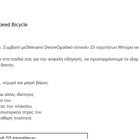
ed ​​Bicycle
S, Συμβατό με
Shimano Deore
Ομαδικό σύνολο 10 ταχυτήτων.Μπορεί να 
 στα παιδιά σας για την ασφαλή οδήγηση, να προσαρμόσουμε τα εξαρτ
 δεκτός.
 ισχυρό και μικρό βάρος.
ι άλλες ιδιότητες.
τα του
ας του πλαισίου.
εσωτερικού στρες του
σταθερή ποιότητα
ιά 10 ταχυτήτων