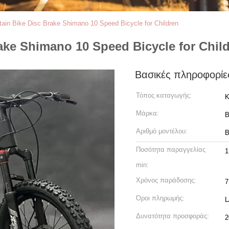
ain Bike Disc Brake Shimano 10 Speed ​​Bicycle for Children
ke Shimano 10 Speed ​​Bicycle for Chil
Βασικές πληροφορίε
Τόπος καταγωγής:
Κ
Μάρκα:
Αριθμό μοντέλου:
B
Ποσότητα παραγγελίας
1
min:
Χρόνος παράδοσης:
7
Όροι πληρωμής:
L
Δυνατότητα προσφοράς:
2