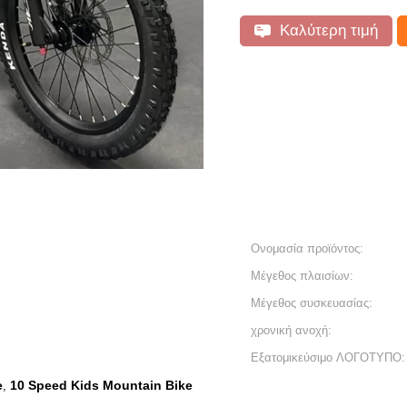
Καλύτερη τιμή
Ονομασία προϊόντος:
Μέγεθος πλαισίων:
Μέγεθος συσκευασίας:
χρονική ανοχή:
Εξατομικεύσιμο ΛΟΓΟΤΥΠΟ:
e
10 Speed ​​Kids Mountain Bike
,