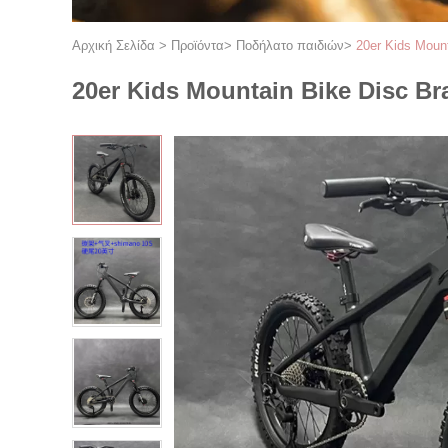
Αρχική Σελίδα
>
Προϊόντα
>
Ποδήλατο παιδιών
>
20er Kids Mount
20er Kids Mountain Bike Disc Bra