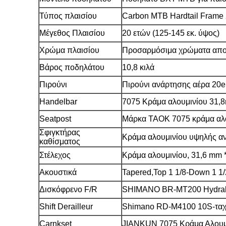
Τύπος πλαισίου
Carbon MTB Hardtail Frame 
Μέγεθος Πλαισίου
20 ετών (125-145 εκ. ύψος)
Χρώμα πλαισίου
Προσαρμόσιμα χρώματα απο
Βάρος ποδηλάτου
10,8 κιλά
Πιρούνι
Πιρούνι ανάρτησης αέρα 20
Handelbar
7075 Κράμα αλουμινίου 31
Seatpost
Μάρκα TAOK 7075 κράμα αλο
Σφιγκτήρας
Κράμα αλουμινίου υψηλής α
καθίσματος
Στέλεχος
Κράμα αλουμινίου, 31,6 mm 
Ακουστικά
Tapered,Top 1 1/8-Down 1 1/
Δισκόφρενο F/R
SHIMANO BR-MT200 Hydral
Shift Derailleur
Shimano RD-M4100 10S-ταχ
Carnkset
JIANKUN 7075 Κράμα Αλου