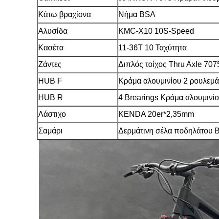
Κάτω βραχίονα
Νήμα BSA
Αλυσίδα
KMC-X10 10S-Speed
Κασέτα
11-36T 10 Ταχύτητα
Ζάντες
Διπλός τοίχος Thru Axle 70
HUB F
Κράμα αλουμινίου 2 ρουλεμ
HUB R
4 Brearings Κράμα αλουμιν
Λάστιχο
KENDA 20er*2,35mm
Σαμάρι
Δερμάτινη σέλα ποδηλάτου