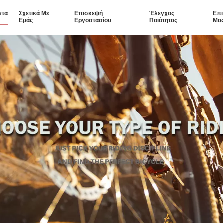
ντα
Σχετικά Με
Επισκεψή
Έλεγχος
Επι
Εμάς
Εργοστασίου
Ποιότητας
Μα