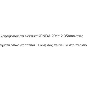
χρησιμοποιήσει ελαστικά
KENDA 20er*2,35mm
ίντσες
ήματα όπως απαιτείται. Η δική σας επωνυμία στο πλαίσιο