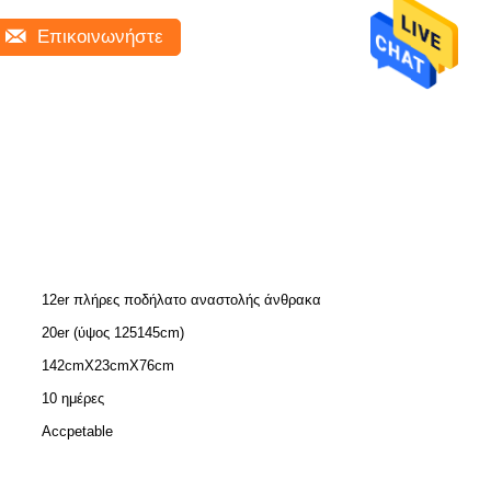
Επικοινωνήστε
12er πλήρες ποδήλατο αναστολής άνθρακα
20er (ύψος 125145cm)
142cmX23cmX76cm
10 ημέρες
Accpetable