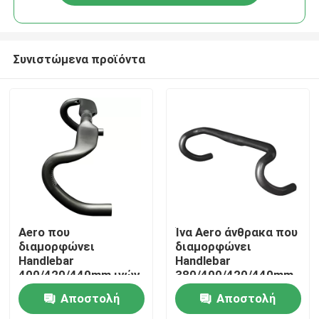
Συνιστώμενα προϊόντα
Σπίτι
Aero που
Ίνα Aero άνθρακα που
διαμορφώνει
διαμορφώνει
Handlebar
Handlebar
Προϊόντα
400/420/440mm ινών
380/400/420/440mm
άνθρακα φραγμός
οδικών ποδηλάτων
Αποστολή
Αποστολή
πτώσης για το οδικό
φραγμός πτώσης
Σχετικά με εμάς
ποδήλατο