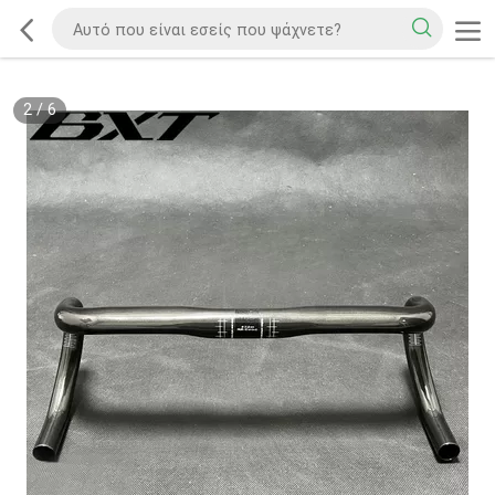
2
/
6