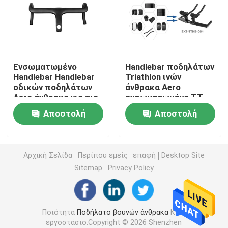
Πλήρες πλαίσιο αναστολής άνθρακα
Πλαίσιο οδικών ποδηλάτων άνθρακα
Ενσωματωμένο
Handlebar ποδηλάτων
Handlebar Handlebar
Triathlon ινών
οδικών ποδηλάτων
άνθρακα Aero
Πλαίσιο ποδηλάτων διαδρομής άνθρακα
Aero άνθρακα για τις
ενσωματωμένο TT
ρόδες ποδηλάτων
Handlebar άνθρακα
Αποστολή
Αποστολή
700c
Πλαίσιο ποδηλάτων αμμοχάλικου άνθρακα
ερώτησης
ερώτησης
Άνθρακας που διπλώνει το πλαίσιο ποδηλάτων
Αρχική Σελίδα
Περίπου εμείς
επαφή
Desktop Site
Sitemap
Privacy Policy
Δίκρανο ποδηλάτων βουνών άνθρακα
Ποιότητα
Ποδήλατο βουνών άνθρακα
Κίνα
Δίκρανο οδικών ποδηλάτων άνθρακα
εργοστάσιο.Copyright © 2026 Shenzhen