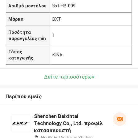
Αριθμό μοντέλου
Bxt-HB-009
Μάρκα
BXT
Ποσότητα
1
παραγγελίας min
Τόπος
ΚΙΝΑ
καταγωγής
Δείτε περισσότερων
Περίπου εμείς
Shenzhen Baixintai
Technology Co., Ltd. προφίλ
κατασκευαστή
No.83 FuMin Road,ShiJing