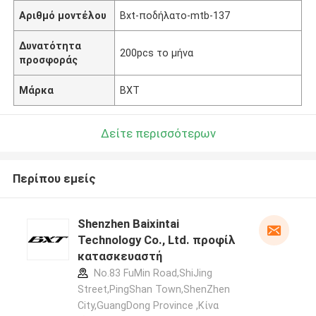
Αριθμό μοντέλου
Bxt-ποδήλατο-mtb-137
Δυνατότητα
200pcs το μήνα
προσφοράς
Μάρκα
BXT
Δείτε περισσότερων
Περίπου εμείς
Shenzhen Baixintai
Technology Co., Ltd. προφίλ
κατασκευαστή
No.83 FuMin Road,ShiJing
Street,PingShan Town,ShenZhen
City,GuangDong Province ,Κίνα