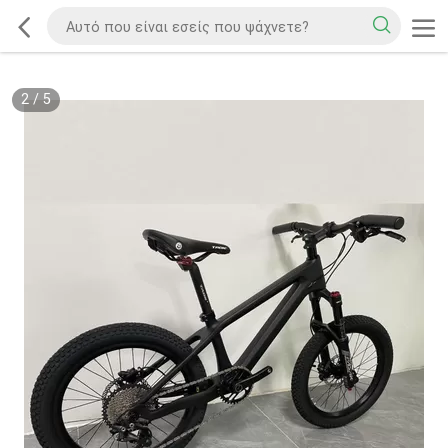
2
/
5