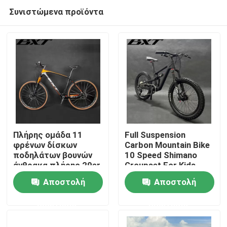
Συνιστώμενα προϊόντα
Πλήρης ομάδα 11
Full Suspension
φρένων δίσκων
Carbon Mountain Bike
ποδηλάτων βουνών
10 Speed ​​Shimano
Σπίτι
άνθρακα πλήρης 29er
Groupset For Kids
Shimano ταχύτητα
Αποστολή
Αποστολή
Προϊόντα
ερώτησης
ερώτησης
Σχετικά με εμάς