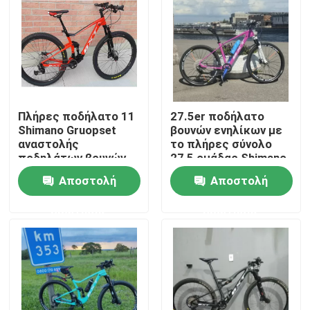
Επισκεψή εργοστασίου
Έλεγχος ποιότητας
Πλήρες ποδήλατο 11
27.5er ποδήλατο
Επικοινωνήστε μαζί μας
Shimano Gruopset
βουνών ενηλίκων με
αναστολής
το πλήρες σύνολο
ποδηλάτων βουνών
27,5 ομάδας Shimano
Ζητήστε μια προσφορά
ινών 29er άνθρακα
πλαισίων ινών
Αποστολή
Αποστολή
ταχύτητα
άνθρακα
ερώτησης
ερώτησης
Ποδήλατο βουνών άνθρακα
Οδικό ποδήλατο άνθρακα
Πλαίσιο ποδηλάτων βουνών άνθρακα