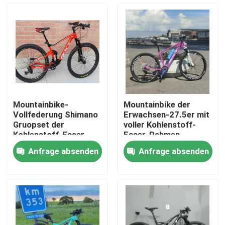
Werksbesichtigung
Qualitätskontrolle
Kontakt mit uns
Mountainbike-
Mountainbike der
Vollfederung Shimano
Erwachsen-27.5er mit
Bitte um ein Angebot
Gruopset der
voller Kohlenstoff-
Kohlenstoff-Faser-
Faser-Rahmen
29er fahren 11
Shimano-Gruppe
Anfrage absenden
Anfrage absenden
Geschwindigkeit rad
stellte 27,5 ein
Kohlenstoff-Mountainbike
Kohlenstoff-Rennrad
Kohlenstoff-Mountainbike-Rahmen