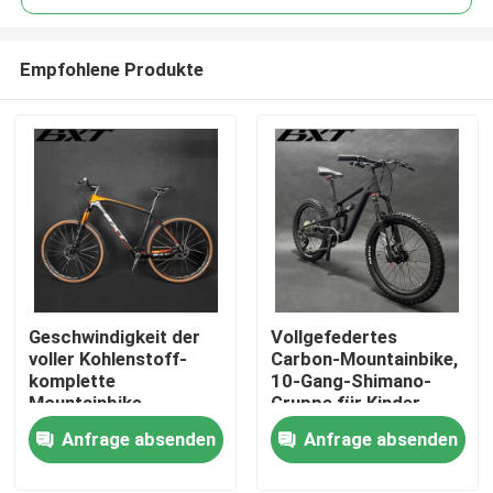
Empfohlene Produkte
Geschwindigkeit der
Vollgefedertes
Zu Hause
voller Kohlenstoff-
Carbon-Mountainbike,
komplette
10-Gang-Shimano-
Mountainbike-
Gruppe für Kinder
Produkte
Scheibenbremse-29er
Anfrage absenden
Anfrage absenden
Shimano der Gruppen-
11
Über uns