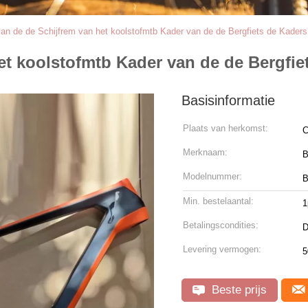
van de de Schijfrem van het koolstofmtb Kader van de de Bergfiets de Kaders 
et koolstofmtb Kader van de de Bergfiet
Basisinformatie
Plaats van herkomst:
C
Merknaam:
Modelnummer:
B
Min. bestelaantal:
1
Betalingscondities:
D
Levering vermogen:
5
Beste prijs