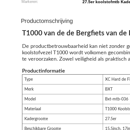
Markeren:
27.5er koolstofmtb Kad
Productomschrijving
T1000 van de de Bergfiets van de 
De productbetrouwbaarheid kan niet zonder g
koolstofvezel T1000 wordt volkomen gecombin
te veroorzaken. Zowel veiligheid als praktisch 
Productinformatie
Type
XC Hard de Fi
Merk
BXT
Model
Bxt-mtb-036
Materiaal
T1000 Koolsto
Kadergrootte
27.5er
Beschikbare Grootte
15.5inch, 17i