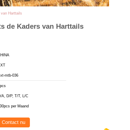
van Harttails
s de Kaders van Harttails
HINA
BXT
xt-mtb-036
pcs
/A, D/P, T/T, L/C
00pcs per Maand
Contact nu