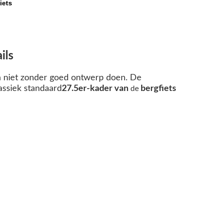
iets
ils
n niet zonder goed ontwerp doen. De
ssiek standaard
27.5er-kader van
bergfiets
de