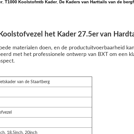
er
T1000 Koolstofmtb Kader
De Kaders van Harttails van de bergf
,
,
Koolstofvezel het Kader 27.5er van Hardta
oede materialen doen, en de productuitvoerbaarheid ka
eerd met het professionele ontwerp van BXT om een kla
aspect.
etskader van de Staartberg
fvezel
nch, 18.5inch, 20inch