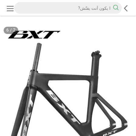
6
/
2