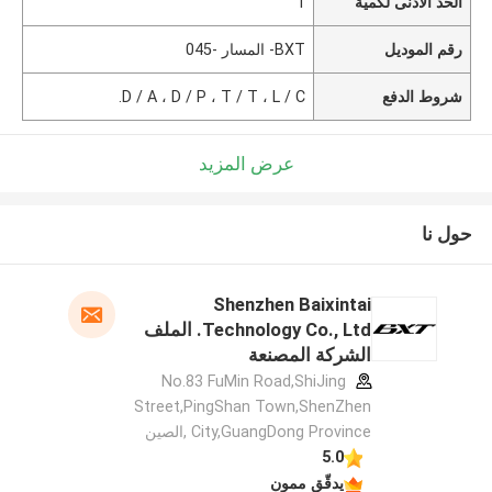
الحد الأدنى لكمية
1
رقم الموديل
BXT- المسار -045
شروط الدفع
D / A ، D / P ، T / T ، L / C.
عرض المزيد
حول نا
Shenzhen Baixintai
Technology Co., Ltd. الملف
الشركة المصنعة
No.83 FuMin Road,ShiJing
Street,PingShan Town,ShenZhen
City,GuangDong Province ,الصين
5.0
يدقّق ممون