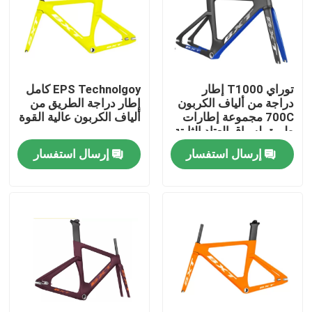
جولة في المصنع
مراقبة الجودة
توراي T1000 إطار
EPS Technolgoy كامل
دراجة من ألياف الكربون
إطار دراجة الطريق من
700C مجموعة إطارات
ألياف الكربون عالية القوة
اتصل بنا
طريق لسباق العتاد الثابتة
إرسال استفسار
إرسال استفسار
اطلب اقتباس
دراجة جبلية الكربون
دراجة طريق الكربون
إطار الدراجة الجبلية الكربونية