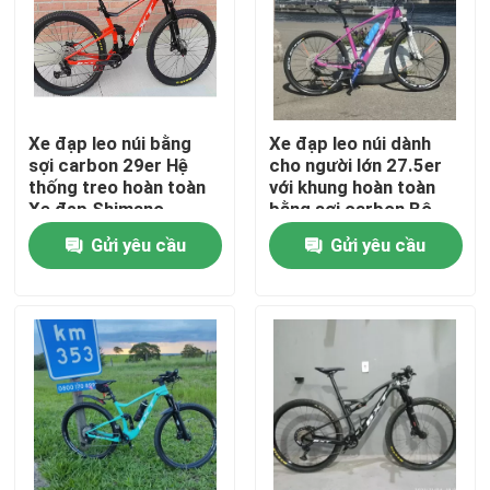
Chuyến tham quan nhà máy
Kiểm soát chất lượng
Xe đạp leo núi bằng
Xe đạp leo núi dành
sợi carbon 29er Hệ
cho người lớn 27.5er
thống treo hoàn toàn
với khung hoàn toàn
Liên hệ với chúng tôi
Xe đạp Shimano
bằng sợi carbon Bộ
Gruopset 11 tốc độ
nhóm Shimano 27.5
Gửi yêu cầu
Gửi yêu cầu
Yêu cầu Đặt giá
Xe đạp leo núi Carbon
Xe đạp đường carbon
Khung xe đạp leo núi carbon