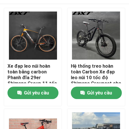
Xe đạp leo núi hoàn
Hệ thống treo hoàn
toàn bằng carbon
toàn Carbon Xe đạp
Phanh đĩa 29er
leo núi 10 tốc độ
Shimano Group 11 tốc
Shimano Groupset cho
độ
trẻ em
Nhà
Gửi yêu cầu
Gửi yêu cầu
Sản phẩm
Về chúng tôi