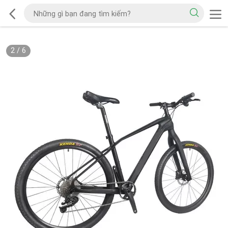
2
/
6