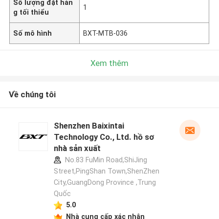
Số lượng đặt hàn
1
g tối thiểu
Số mô hình
BXT-MTB-036
Xem thêm
Về chúng tôi
Shenzhen Baixintai
Technology Co., Ltd. hồ sơ
nhà sản xuất
No.83 FuMin Road,ShiJing
Street,PingShan Town,ShenZhen
City,GuangDong Province ,Trung
Quốc
5.0
Nhà cung cấp xác nhận